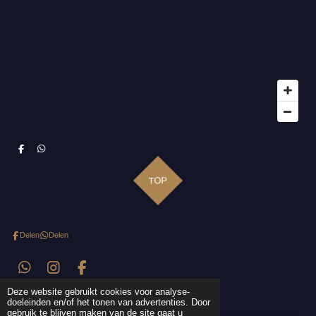
D
D
e
e
l
l
e
e
TOP
n
n
Delen
Delen
W
I
F
h
n
a
© 2019 - 2026 - The Hairextension Studio Veenendaal
Deze website gebruikt cookies voor analyse-
a
s
c
doeleinden en/of het tonen van advertenties. Door
t
t
e
gebruik te blijven maken van de site gaat u