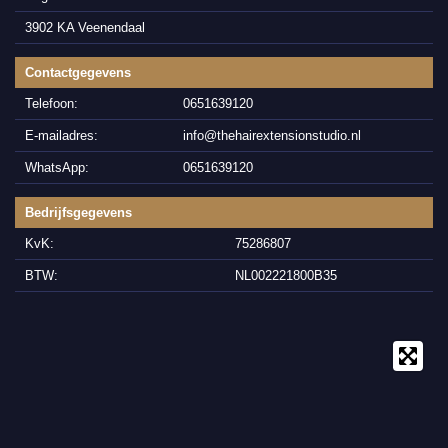
3902 KA Veenendaal
Contactgegevens
Telefoon:
0651639120
E-mailadres:
info@thehairextensionstudio.nl
WhatsApp:
0651639120
Bedrijfsgegevens
KvK:
75286807
BTW:
NL002221800B35