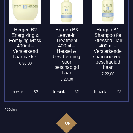
Hergen B2
Hergen B3
Hergen B1
Energizing &
Leave-In
Shampoo for
Fortifying Mask
Treatment
Stressed Hair
400ml –
400ml –
400ml –
Versterkend
Herstel &
Versterkende
haarmasker
bescherming
shampoo voor
voor
beschadigd
€ 35,00
beschadigd
haar
haar
€ 22,00
€ 23,00
In winkelwagen
In winkelwagen
In winkelwagen
Delen
TOP