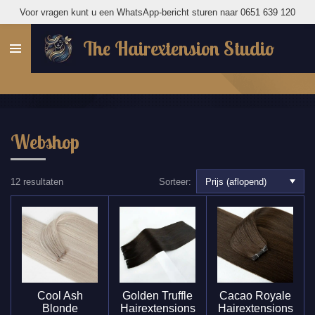
Voor vragen kunt u een WhatsApp-bericht sturen naar 0651 639 120
Ga
direct
The Hairextension Studio
naar
de
hoofdinhoud
Webshop
12 resultaten
Sorteer:
Cool Ash
Golden Truffle
Cacao Royale
Blonde
Hairextensions
Hairextensions