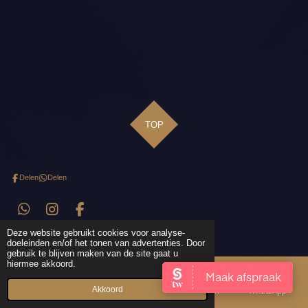
TOP
Delen
Delen
W
I
F
h
n
a
© 2019 - 2026 - The Hairextension Studio Veenendaal
Deze website gebruikt cookies voor analyse-
a
s
c
doeleinden en/of het tonen van advertenties. Door
t
t
e
gebruik te blijven maken van de site gaat u
hiermee akkoord.
s
a
b
A
g
o
Akkoord
Telefoonnummer
Kaart
Instagram
WhatsApp
p
r
o
p
a
k